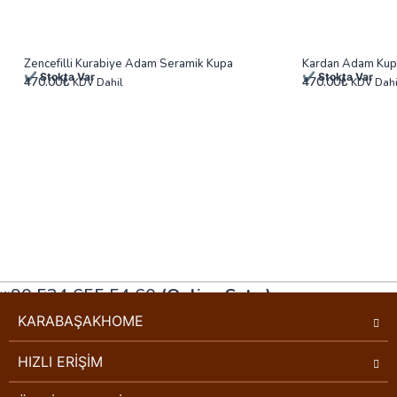
Zencefilli Kurabiye Adam Seramik Kupa
Kardan Adam Kup
✔ Stokta Var
✔ Stokta Var
470.00
₺
470.00
₺
KDV Dahil
KDV Dahi
+90 534 655 54 60
(Online Satış)
Müşteri Hizmetleri
KARABAŞAKHOME
HIZLI ERİŞİM