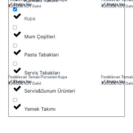
Kahvaltı Takımı
✔ Stokta Var
✔ Stokta Var
430.00
₺
430.00
₺
KDV Dahil
KDV Dahi
Kupa
Mum Çeşitleri
Pasta Tabakları
Servis Tabakları
Fındıkkıran Temalı Porselen Kupa
Fındıkkıran Temal
✔ Stokta Var
✔ Stokta Var
430.00
₺
430.00
₺
KDV Dahil
KDV Dahi
Servis&Sunum Ürünleri
Yemek Takımı