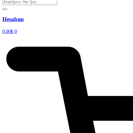
Hesabım
0.00
₺
0