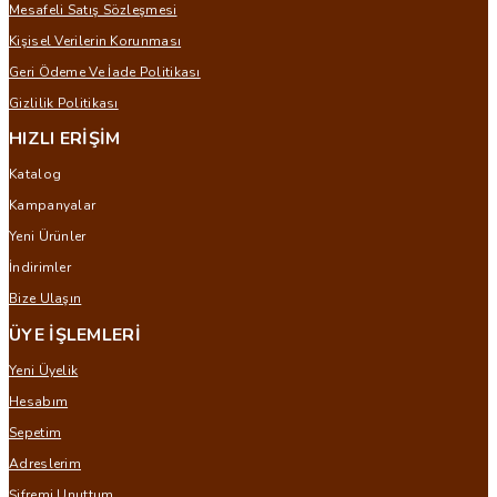
Mesafeli Satış Sözleşmesi
Kişisel Verilerin Korunması
Geri Ödeme Ve İade Politikası
Gizlilik Politikası
HIZLI ERİŞİM
Katalog
Kampanyalar
Yeni Ürünler
İndirimler
Bize Ulaşın
ÜYE İŞLEMLERİ
Yeni Üyelik
Hesabım
Sepetim
Adreslerim
Şifremi Unuttum