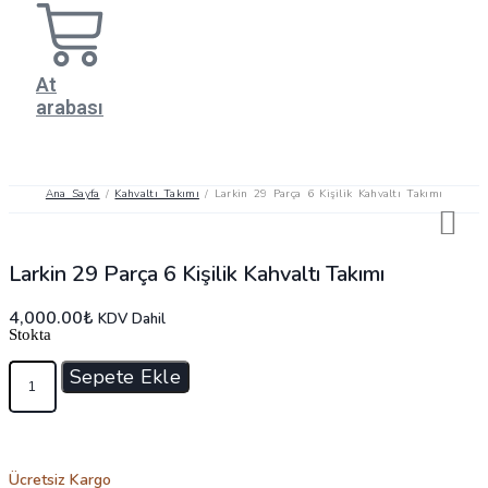
At
arabası
Ana Sayfa
/
Kahvaltı Takımı
/ Larkin 29 Parça 6 Kişilik Kahvaltı Takımı
Larkin 29 Parça 6 Kişilik Kahvaltı Takımı
4,000.00
₺
KDV Dahil
Stokta
Larkin
Sepete Ekle
29
Parça
6
Kişilik
Kahvaltı
Ücretsiz Kargo
Takımı