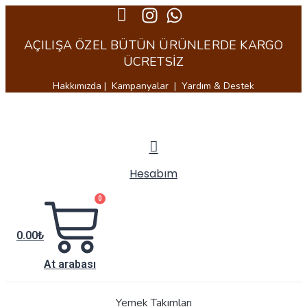
İçeriğe
atla
AÇILIŞA ÖZEL BÜTÜN ÜRÜNLERDE KARGO
ÜCRETSIZ
Hakkımızda | Kampanyalar | Yardım & Destek
Hesabım
0
0.00
₺
At arabası
Yemek Takımları