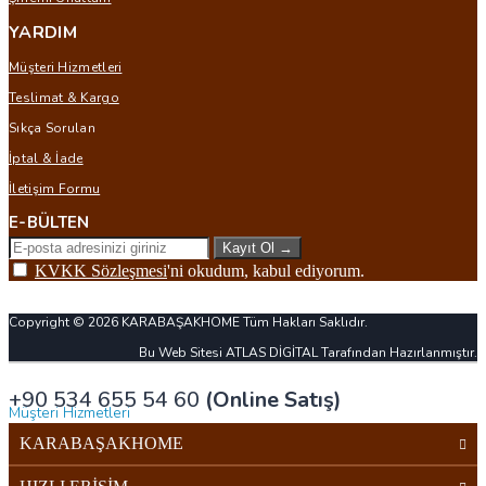
YARDIM
Müşteri Hizmetleri
Teslimat & Kargo
Sıkça Sorulan
İptal & İade
İletişim Formu
E-BÜLTEN
Kayıt Ol
→
KVKK Sözleşmesi
'ni okudum, kabul ediyorum.
Copyright © 2026 KARABAŞAKHOME Tüm Hakları Saklıdır.
Bu Web Sitesi ATLAS DİGİTAL Tarafından Hazırlanmıştır.
+90 534 655 54 60
(Online Satış)
Müşteri Hizmetleri
KARABAŞAKHOME