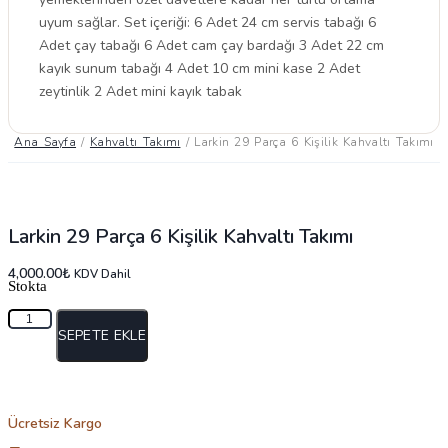
uyum sağlar. Set içeriği: 6 Adet 24 cm servis tabağı 6
Adet çay tabağı 6 Adet cam çay bardağı 3 Adet 22 cm
kayık sunum tabağı 4 Adet 10 cm mini kase 2 Adet
zeytinlik 2 Adet mini kayık tabak
Ana Sayfa
/
Kahvaltı Takımı
/ Larkin 29 Parça 6 Kişilik Kahvaltı Takımı
Larkin 29 Parça 6 Kişilik Kahvaltı Takımı
4,000.00
₺
KDV Dahil
Stokta
Larkin
29
SEPETE EKLE
Parça
6
Kişilik
Kahvaltı
Ücretsiz Kargo
Takımı
adet