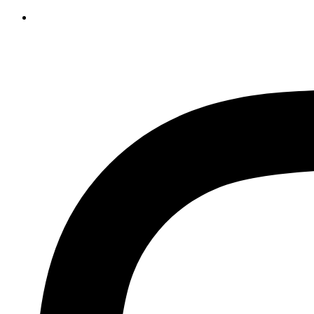
İçeriğe
atla