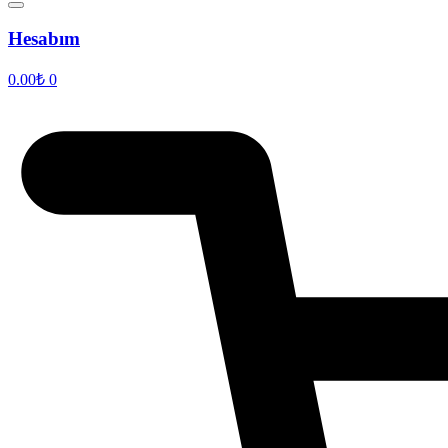
Hesabım
0.00
₺
0