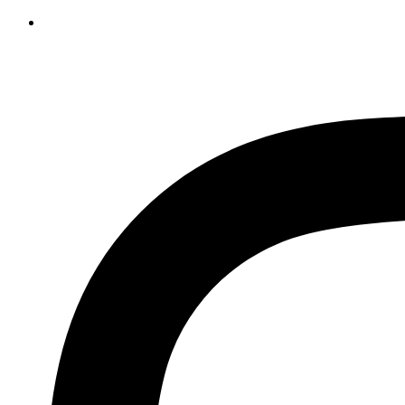
İçeriğe
atla