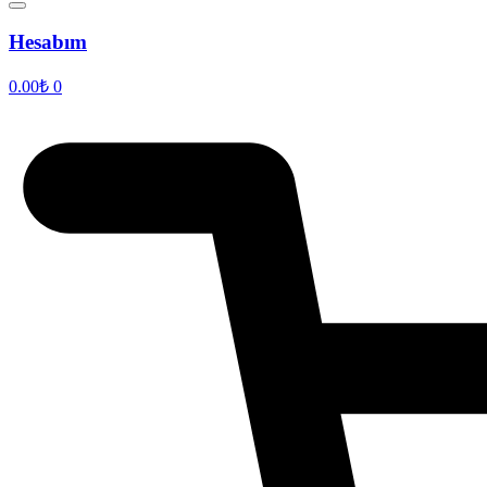
Hesabım
0.00
₺
0