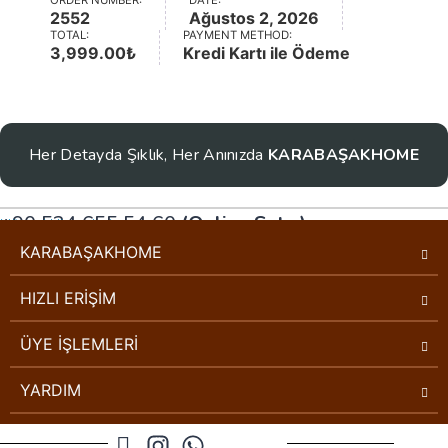
ORDER NUMBER:
DATE:
2552
Ağustos 2, 2026
TOTAL:
PAYMENT METHOD:
3,999.00
₺
Kredi Kartı ile Ödeme
Her Detayda Şıklık, Her Anınızda
KARABAŞAKHOME
+90 534 655 54 60
(Online Satış)
Müşteri Hizmetleri
KARABAŞAKHOME
HIZLI ERİŞİM
ÜYE İŞLEMLERİ
YARDIM